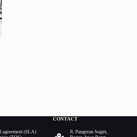
CONTACT
el agreement (SLA)
Jl. Pangeran Sogiri,