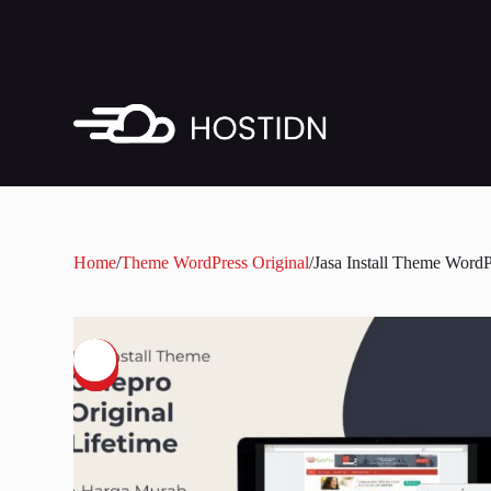
Skip
to
content
Home
/
Theme WordPress Original
/
Jasa Install Theme WordP
SALE