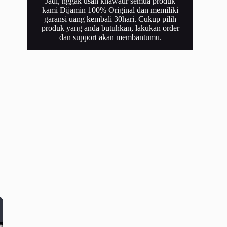
Jadi, nggak usah khawatir semua produk
kami Dijamin 100% Original dan memiliki
garansi uang kembali 30hari. Cukup pilih
produk yang anda butuhkan, lakukan order
dan support akan membantumu.