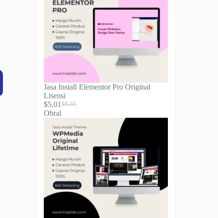
Jasa Install Elementor Pro Original
Lisensi
$
5,01
$
6,35
Harga
Harga
Produk
Obral
aslinya
saat
dengan
adalah:
ini
diskon
$6,35.
adalah:
$5,01.