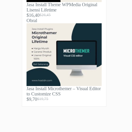
Jasa Install Theme WPMedia Original
Lisensi Lifetime
$
16,40
$
26,45
Harga
Harga
Produk
Obral
aslinya
saat
dengan
adalah:
ini
diskon
$26,45.
adalah:
$16,40.
Jasa Install Microthemer – Visual Editor
to Customize CSS
$
9,70
$
19,75
Harga
Harga
aslinya
saat
adalah:
ini
$19,75.
adalah:
$9,70.