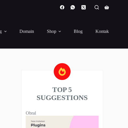
Shopping
cart
g
Domain
Shop
Blog
Kontak
TOP 5
SUGGESTIONS
Produk
Obral
dengan
diskon