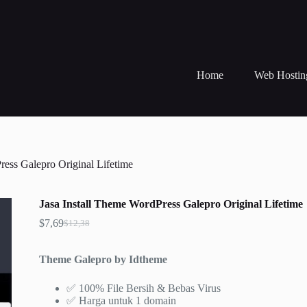
Home
Web Hostin
ress Galepro Original Lifetime
Jasa Install Theme WordPress Galepro Original Lifetime
$
7,69
$
12,38
Harga
Harga
aslinya
saat
adalah:
ini
Theme Galepro by Idtheme
$12,38.
adalah:
$7,69.
✅ 100% File Bersih & Bebas Virus
✅ Harga untuk 1 domain