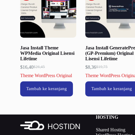
Jasa Install Theme
Jasa Install GeneratePre
WPMedia Original Lisensi
(GP-Premium) Original
Lifetime
Lisensi Lifetime
$
16,40
$
8,36
$
26,45
$
19,75
Harga
Harga
Harga
Harga
aslinya
saat
aslinya
saat
Theme WordPress Original
Theme WordPress Origin
adalah:
ini
adalah:
ini
$26,45.
adalah:
$19,75.
adalah:
Tambah ke keranjang
Tambah ke keranjang
$16,40.
$8,36.
HOSTING
Shared Hosting