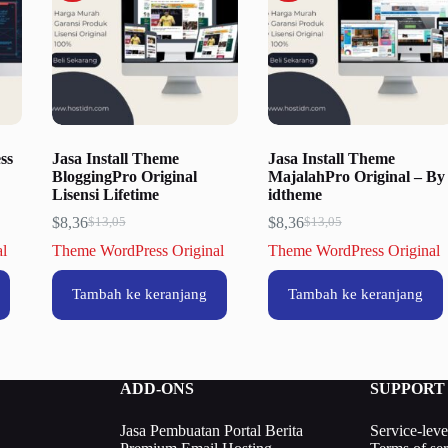
ss
Jasa Install Theme
Jasa Install Theme
BloggingPro Original
MajalahPro Original – By
Lisensi Lifetime
idtheme
$
8,36
$
8,36
$
13,05
$
13,05
Harga
Harga
Harga
Harga
aslinya
saat
aslinya
saat
al
Theme WordPress Original
Theme WordPress Original
adalah:
ini
adalah:
ini
$13,05.
adalah:
$13,05.
adalah:
Tambah ke keranjang
Tambah ke keranjang
$8,36.
$8,36.
ADD-ONS
SUPPORT
Jasa Pembuatan Portal Berita
Service-lev