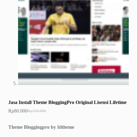
Jasa Install Theme BloggingPro Original Lisensi Lifetime
Rp
80.000
Rp
150.000
Harga
Harga
aslinya
saat
adalah:
ini
Theme Bloggingpro by Idtheme
Rp150.000.
adalah:
Rp80.000.