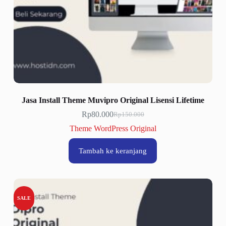
Jasa Install Theme Muvipro Original Lisensi Lifetime
Rp
80.000
Rp
150.000
Harga
Harga
aslinya
saat
Theme WordPress Original
adalah:
ini
Rp150.000.
adalah:
Tambah ke keranjang
Rp80.000.
SALE