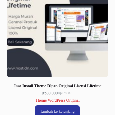
Jasa Install Theme Dlpro Original Lisensi Lifetime
Rp
80.000
Rp
150.000
Harga
Harga
aslinya
saat
Theme WordPress Original
adalah:
ini
Rp150.000.
adalah:
Tambah ke keranjang
Rp80.000.