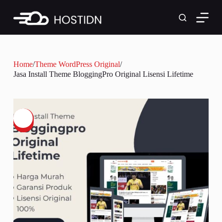
Skip
to
content
Home
/
Theme WordPress Original
/
Jasa Install Theme BloggingPro Original Lisensi Lifetime
SALE