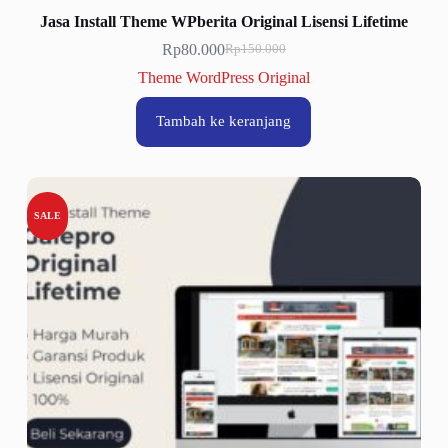
Jasa Install Theme WPberita Original Lisensi Lifetime
Rp
80.000
Rp
150.000
Harga
Harga
aslinya
saat
Theme WordPress Original
adalah:
ini
Rp150.000.
adalah:
Tambah ke keranjang
Rp80.000.
SALE