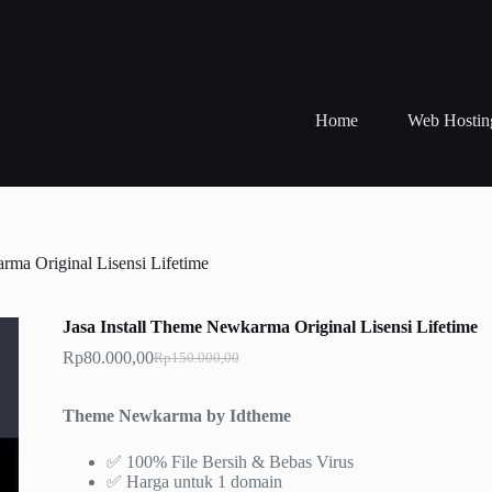
Home
Web Hostin
rma Original Lisensi Lifetime
Jasa Install Theme Newkarma Original Lisensi Lifetime
Rp
80.000,00
Rp
150.000,00
Harga
Harga
aslinya
saat
adalah:
ini
Theme Newkarma by Idtheme
Rp150.000,00.
adalah:
Rp80.000,00.
✅ 100% File Bersih & Bebas Virus
✅ Harga untuk 1 domain