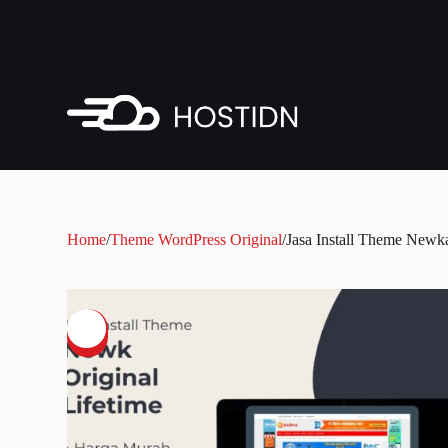
Skip
to
content
Home
/
Theme WordPress Original
/
Jasa Install Theme Newka
SALE