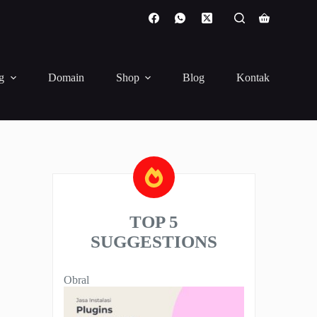
Shopping
cart
g
Domain
Shop
Blog
Kontak
TOP 5
SUGGESTIONS
Produk
Obral
dengan
diskon