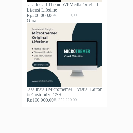
Jasa Install Theme WPMedia Original
Lisensi Lifetime
Rp
200.000,00
Rp
350.000,00
Harga
Harga
Produk
Obral
aslinya
saat
dengan
adalah:
ini
diskon
Rp350.000,00.
adalah:
Rp200.000,00.
Jasa Install Microthemer – Visual Editor
to Customize CSS
Rp
100.000,00
Rp
250.000,00
Harga
Harga
aslinya
saat
adalah:
ini
Rp250.000,00.
adalah:
Rp100.000,00.