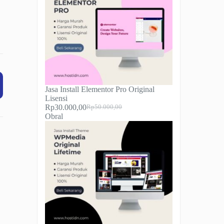
Jasa Install Elementor Pro Original
Lisensi
Rp
30.000,00
Rp
50.000,00
Harga
Harga
Produk
Obral
aslinya
saat
dengan
adalah:
ini
diskon
Rp50.000,00.
adalah:
Rp30.000,00.