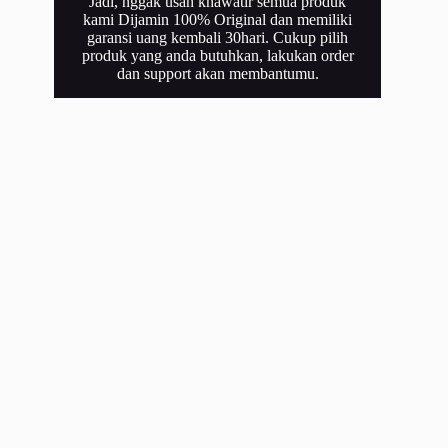
Jadi, nggak usah khawatir semua produk
kami Dijamin 100% Original dan memiliki
garansi uang kembali 30hari. Cukup pilih
produk yang anda butuhkan, lakukan order
dan support akan membantumu.