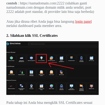
contoh
: https://namadomain.com:2222 (silahkan ganti
namadomain.com dengan domain milik anda sendiri, port
2222 adalah port standar, di provider lain bisa saja berbeda)
Atau jika dirasa ribet Anda juga bisa langsung
login panel
melalui dashboard pada member area.
2. Silahkan klik SSL Certificates
Pada tahap ini Anda bisa mengklik SSL Certificates sesuai