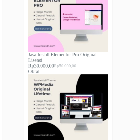
Jasa Install Elementor Pro Original
Lisensi
Rp
30.000,00
Rp
50.000,00
Harga
Harga
Produk
Obral
aslinya
saat
dengan
adalah:
ini
diskon
Rp50.000,00.
adalah:
Rp30.000,00.