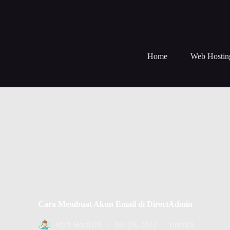
Home
Web Hostin
Cara Membuat Akun Email di DirectAdmin
Staff HostIDN
Juli 29, 2022
Tutorial