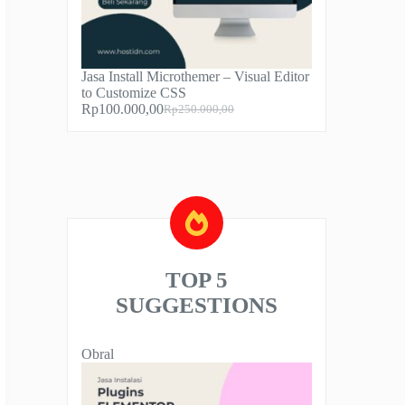
Jasa Install Microthemer – Visual Editor
to Customize CSS
Rp
100.000,00
Rp
250.000,00
Harga
Harga
aslinya
saat
adalah:
ini
Rp250.000,00.
adalah:
Rp100.000,00.
TOP 5
SUGGESTIONS
Produk
Obral
dengan
diskon