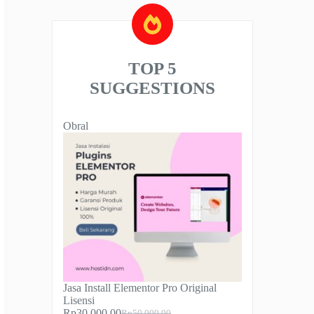
TOP 5
SUGGESTIONS
Produk
Obral
dengan
diskon
Jasa Install Elementor Pro Original
Lisensi
Rp
30.000,00
Rp
50.000,00