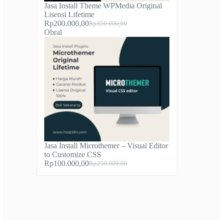
Jasa Install Theme WPMedia Original
Lisensi Lifetime
Rp
200.000,00
Rp
350.000,00
Harga
Harga
Produk
Obral
aslinya
saat
dengan
adalah:
ini
diskon
Rp350.000,00.
adalah:
Rp200.000,00.
Jasa Install Microthemer – Visual Editor
to Customize CSS
Rp
100.000,00
Rp
250.000,00
Harga
Harga
aslinya
saat
adalah:
ini
Rp250.000,00.
adalah:
Rp100.000,00.