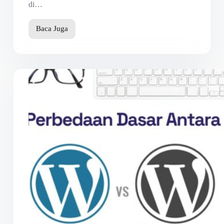
di…
Baca Juga
Backup
WordPress
Jadi
Mudah
Dengan
Plugin
All
in
One
WP
Migration